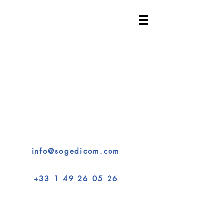
SOGEDICOM - Expertise
Interprétariat & Solutions
102, avenue des Champs-Élysées 75008 Paris
Conférences • Congrès • Séminaires • Formations
Solutions de traduction en temps réel pour vos
événements internationaux
Technologie de pointe • Interprètes qualifiés •
Service sur mesure
info@sogedicom.com
+33 1 49 26 05 26