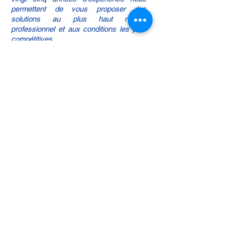
permettent de vous proposer des
solutions au plus haut niveau
professionnel et aux conditions les plus
compétitives
Contactez-nous. Nous vous établirons
une proposition rapidement et sans
engagement de votre part.
SOGEDICOM INTERPRETARIAT
102, avenue des Champs Elysées •
75008 Paris
tél. : 00 (33) 1 49 26 05 26
info@sogedicom.com
Renseignements et devis gratuit
sur simple demande
Contactez-nous. Nous vous
établirons une proposition
rapidement et sans engagement
de votre part.