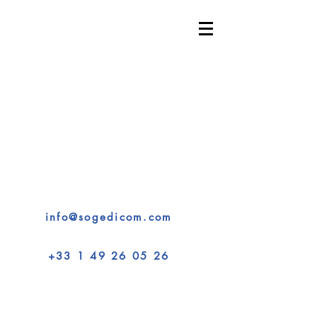
SOGEDICOM - Expertise
Interprétariat & Solutions
102, avenue des Champs-Élysées 75008 Paris
Conférences • Congrès • Séminaires • Formations
Solutions de traduction en temps réel pour vos
événements internationaux
Technologie de pointe • Interprètes qualifiés •
Service sur mesure
info@sogedicom.com
+33 1 49 26 05 26