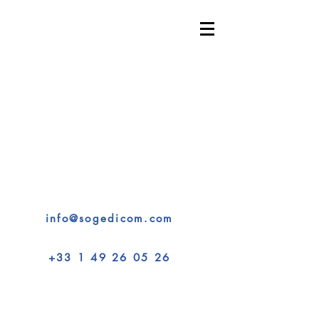
SOGEDICOM - Expertise
Interprétariat & Solutions
102, avenue des Champs-Élysées 75008 Paris
Conférences • Congrès • Séminaires • Formations
Solutions de traduction en temps réel pour vos
événements internationaux
Technologie de pointe • Interprètes qualifiés •
Service sur mesure
info@sogedicom.com
+33 1 49 26 05 26