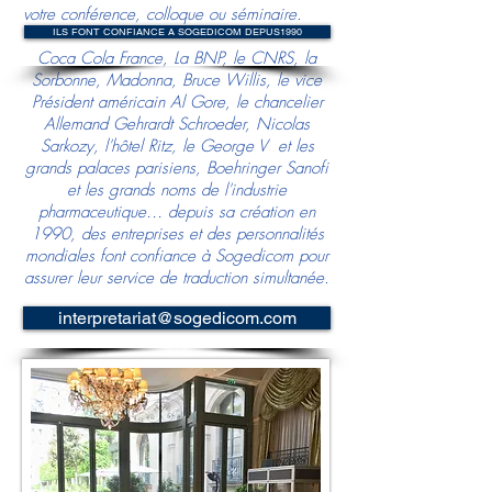
votre conférence, colloque ou séminaire.
ILS FONT CONFIANCE A SOGEDICOM DEPUS1990
Coca Cola France, La BNP, le CNRS, la
Sorbonne, Madonna, Bruce Willis, le vice
Président américain Al Gore, le chancelier
Allemand Gehrardt Schroeder, Nicolas
Sarkozy, l'hôtel Ritz, le George V et les
grands palaces parisiens, Boehringer Sanofi
et les grands noms de l'industrie
pharmaceutique… depuis sa création en
1990, des entreprises et des personnalités
mondiales font confiance à Sogedicom pour
assurer leur service de traduction simultanée.
interpretariat@sogedicom.com